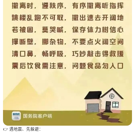
👉 遇地震、先躲避：