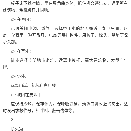
桌子床下找空隙，靠在墙角曲身体，抓住机会逃出去，远离所有
建筑物，余震蹲在开阔地。
👉 在室内：
迅速关闭电源、燃气，选择空间小的地方躲避，如卫生间、厨
房、储藏室。避开吊灯、电扇等悬挂物件，用被子、枕头、坐垫等保
护头部。
👉 在室外：
徒步选择空旷地带避难，远离电线杆、高大建筑物、大型广告
牌。
👉 野外:
远离山崖、陡坡和高压线。
👉 被困在废墟中：
应保持冷静，保存体力。保呼吸通畅，清除口鼻附近的灰土。适
时发出求救信号，如呼叫、敲击物体等。
2
防火篇