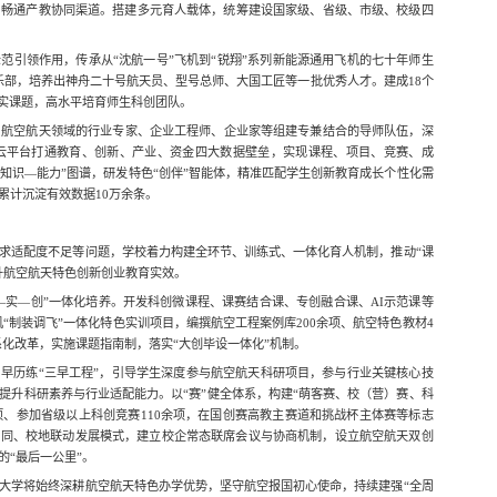
，畅通产教协同渠道。搭建多元育人载体，统筹建设国家级、省级、市级、校级四
范引领作用，传承从“沈航一号”飞机到“锐翔”系列新能源通用飞机的七十年师生
俱乐部，培养出神舟二十号航天员、型号总师、大国工匠等一批优秀人才。建成18个
真实课题，高水平培育师生科创团队。
与航空航天领域的行业专家、企业工程师、企业家等组建专兼结合的导师队伍，深
云平台打通教育、创新、产业、资金四大数据壁垒，实现课程、项目、竞赛、成
—知识—能力”图谱，研发特色“创伴”智能体，精准匹配学生创新教育成长个性化需
累计沉淀有效数据10万余条。
求适配度不足等问题，学校着力构建全环节、训练式、一体化育人机制，推动“课
升航空航天特色创新创业教育实效。
理—实—创”一体化培养。开发科创微课程、课赛结合课、专创融合课、AI示范课等
机“制装调飞”一体化特色实训项目，编撰航空工程案例库200余项、航空特色教材4
系化改革，实施课题指南制，落实“大创毕设一体化”机制。
、早历练“三早工程”，引导学生深度参与航空航天科研项目，参与行业关键核心技
提升科研素养与行业适配能力。以“赛”健全体系，构建“萌客赛、校（营）赛、科
项、参加省级以上科创竞赛110余项，在国创赛高教主赛道和挑战杯主体赛等标志
协同、校地联动发展模式，建立校企常态联席会议与协商机制，设立航空航天双创
“最后一公里”。
大学将始终深耕航空航天特色办学优势，坚守航空报国初心使命，持续建强“全周