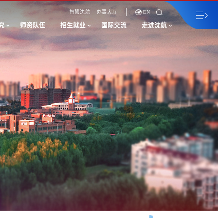
智慧沈航
办事大厅
EN
究
师资队伍
招生就业
国际交流
走进沈航