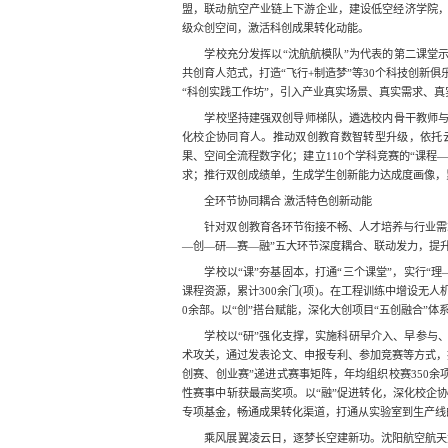
盟，联动航空产业链上下游企业，建设低空经济学院
级众创空间，激活科创成果转化动能。
学校充分发挥以“沈航航模队”为代表的第二课堂示
共创育人范式，打造“飞行+制造梦”等30个科技创新
“科创实践工作坊”，引入产业真实场景、真实需求、
学校坚持建强双创导师梯队，遴选校内骨干教师
化校企协同育人。推动双创教育数智转型升级，依托
果、空间全流程数字化；建立110个学科竞赛的“课程
求；推行双创成绩单，生成学生创新能力达成度画像，
全环节协同耦合 激活特色创新动能
针对双创教育各环节衔接不畅、人才培养与行业需
—创—研—赛—融”五大环节深度耦合、联动发力，提
学校以“课”夯基固本，打通“三个课堂”，实行“
课程资源，累计300余门(项)。在工程训练中增设无人
0余部。以“创”搭台赋能，深化大创项目“五创融合”体
学校以“研”强化支撑，实施科研早介入、早参与
术攻关，通过发表论文、申报专利、参加竞赛等方式，
创赛、创业赛”递进式赛事矩阵，年均组织校赛350余
性赛事中斩获最高奖项。以“融”促进转化，深化校企
专项基金，畅通成果转化渠道，打通从实验室到生产线的
乘风展翼凌云日，逐梦长空建新功。沈阳航空航天