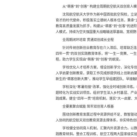
从“萌客”到“创客” 构建全周期航空航天双创育人
沈阳航空航天大学作为新中国首批航空院校，立
育才的时代使命，积极落实立德树人根本任务，秉承“
教育高质量发展为抓手，构建从“萌客”到“创客”的进
人模式，持续为空天强国重大战略输送厚基础、宽视野
全周期闭环培育 贯通双创成长全程
针对传统创新创业教育存在介入滞后、培育缺乏连
四年一贯”的双创实践教育体系，将“一生一竞赛、一生
程，助力学生实现由“萌客”到“创客”的蜕变。
学校优化人才培养方案，增设创新学分，深化专创
入学启蒙创新教育，录取工作完成即提供线上创新启
新生的“萌客创新大赛”，推动学生早组建团队、早接
学校深化“寒暑衔接”改革，强化全时域创新淬炼。
题转化为实战实训项目。组织学生深入乡村基层、产
践成果。健全“四年一贯”培育机制，落实“大一启蒙、
全要素聚合赋能 筑牢双创育人根基
围绕创新教育发展过程中资源供给不足、数智驱
入协同的航空航天双创教育资源支撑体系，夯实特色创
学校健全协同育人机制，汇聚内外资源合力。以
践教育倾斜。整合工程训练、航空工程两大国家级实