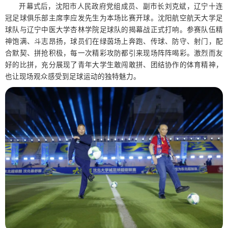
开幕式后，沈阳市人民政府党组成员、副市长刘克斌，辽宁十连
冠足球俱乐部主席李应发先生为本场比赛开球。沈阳航空航天大学足
球队与辽宁中医大学杏林学院足球队的揭幕战正式打响。参赛队伍精
神饱满、斗志昂扬，球员们在绿茵场上奔跑、传球、防守、射门，配
合默契、拼抢积极，每一次精彩攻防都引来现场阵阵喝彩。激烈而友
好的比拼，充分展现了青年大学生敢闯敢拼、团结协作的体育精神，
也让现场观众感受到足球运动的独特魅力。