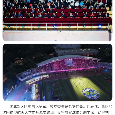
沈北新区区委书记吴军、校党委书记范振伟先后代表沈北新区和
沈阳航空航天大学向开幕式致辞。辽宁省足球协会副主席、辽宁柏叶