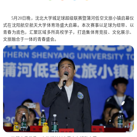
5月20日晚，沈北大学城足球超级联赛暨蒲河低空文旅小镇启幕仪
式在沈阳航空航天大学体育场盛大启幕。本次赛事以足球为纽带、以
青春为底色，汇聚区域多所高校学子，打造集体育竞技、文化展示、
文旅融合于一体的青春盛会。