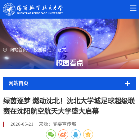
网站首页
/
校园看点
/
正文
校园看点
网站首页
绿茵逐梦 燃动沈北！沈北大学城足球超级联
赛在沈阳航空航天大学盛大启幕
2026-05-21
来源：党委宣传部