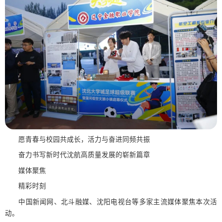
愿青春与校园共成长，活力与奋进同频共振
奋力书写新时代沈航高质量发展的崭新篇章
媒体聚焦
精彩时刻
中国新闻网、北斗融媒、沈阳电视台等多家主流媒体聚焦本次活
动。